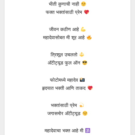
भीती कुणाची नाही
फक्त भक्तांसाठी प्रेम
जीवन कठीण आहे
महादेवासोबत मी शूर आहे
त्रिशूल उचलतो
अ‍ॅटीट्यूड फुल ऑन
फोटोमध्ये महादेव
हृदयात भक्ती आणि ताकद
भक्तांसाठी प्रेम
जगासमोर अ‍ॅटीट्यूड
महादेवाचा भक्त आहे मी