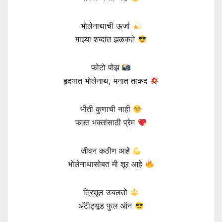
भोलेनाथाची ऊर्जा
माझ्या शब्दांत झळकते
फोटो पोझ
हृदयात भोलेनाथ, मनात ताकद
भीती कुणाची नाही
फक्त भक्तांसाठी प्रेम
जीवन कठीण आहे
भोलेनाथासोबत मी शूर आहे
त्रिशूल उचलतो
अ‍ॅटीट्यूड फुल ऑन