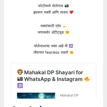
फोटोमध्ये भोलेनाथ
हृदयात भक्ती आणि ताकद
भक्तांसाठी प्रेम
जगासमोर अ‍ॅटीट्यूड
भोलेनाथाचा भक्त आहे मी
जीवनात fearless राहतो