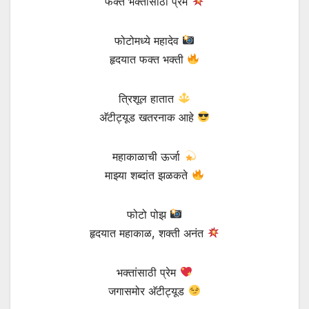
फक्त भक्तांसाठी प्रेम
फोटोमध्ये महादेव
हृदयात फक्त भक्ती
त्रिशूल हातात
अ‍ॅटीट्यूड खतरनाक आहे
महाकाळाची ऊर्जा
माझ्या शब्दांत झळकते
फोटो पोझ
हृदयात महाकाळ, शक्ती अनंत
भक्तांसाठी प्रेम
जगासमोर अ‍ॅटीट्यूड