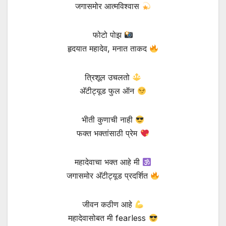
जगासमोर आत्मविश्वास
फोटो पोझ
हृदयात महादेव, मनात ताकद
त्रिशूल उचलतो
अ‍ॅटीट्यूड फुल ऑन
भीती कुणाची नाही
फक्त भक्तांसाठी प्रेम
महादेवाचा भक्त आहे मी
जगासमोर अ‍ॅटीट्यूड प्रदर्शित
जीवन कठीण आहे
महादेवासोबत मी fearless