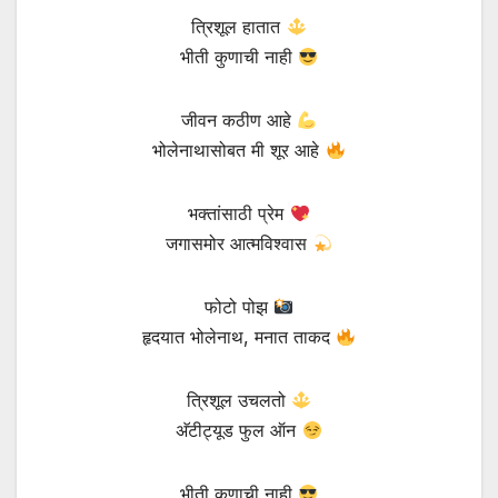
त्रिशूल हातात
भीती कुणाची नाही
जीवन कठीण आहे
भोलेनाथासोबत मी शूर आहे
भक्तांसाठी प्रेम
जगासमोर आत्मविश्वास
फोटो पोझ
हृदयात भोलेनाथ, मनात ताकद
त्रिशूल उचलतो
अ‍ॅटीट्यूड फुल ऑन
भीती कुणाची नाही