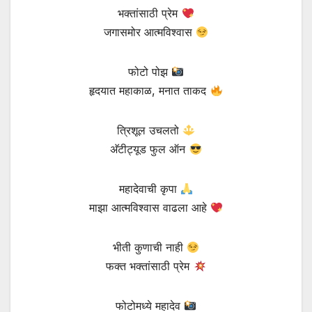
भक्तांसाठी प्रेम
जगासमोर आत्मविश्वास
फोटो पोझ
हृदयात महाकाळ, मनात ताकद
त्रिशूल उचलतो
अ‍ॅटीट्यूड फुल ऑन
महादेवाची कृपा
माझा आत्मविश्वास वाढला आहे
भीती कुणाची नाही
फक्त भक्तांसाठी प्रेम
फोटोमध्ये महादेव