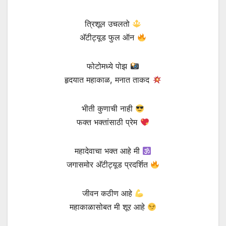
त्रिशूल उचलतो
अ‍ॅटीट्यूड फुल ऑन
फोटोमध्ये पोझ
हृदयात महाकाळ, मनात ताकद
भीती कुणाची नाही
फक्त भक्तांसाठी प्रेम
महादेवाचा भक्त आहे मी
जगासमोर अ‍ॅटीट्यूड प्रदर्शित
जीवन कठीण आहे
महाकाळासोबत मी शूर आहे