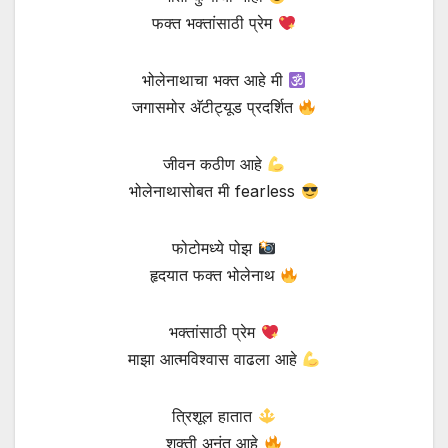
फक्त भक्तांसाठी प्रेम
भोलेनाथाचा भक्त आहे मी
जगासमोर अ‍ॅटीट्यूड प्रदर्शित
जीवन कठीण आहे
भोलेनाथासोबत मी fearless
फोटोमध्ये पोझ
हृदयात फक्त भोलेनाथ
भक्तांसाठी प्रेम
माझा आत्मविश्वास वाढला आहे
त्रिशूल हातात
शक्ती अनंत आहे