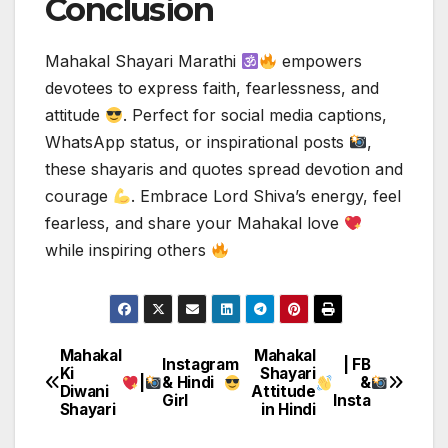
Conclusion
Mahakal Shayari Marathi
empowers
devotees to express faith, fearlessness, and
attitude
. Perfect for social media captions,
WhatsApp status, or inspirational posts
,
these shayaris and quotes spread devotion and
courage
. Embrace Lord Shiva’s energy, feel
fearless, and share your Mahakal love
while inspiring others
Mahakal
Mahakal
Post
Instagram
| FB
Ki
Shayari
|
& Hindi
&
Diwani
Attitude
navigation
Girl
Insta
Shayari
in Hindi