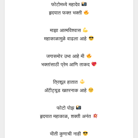
फोटोमध्ये महादेव
हृदयात फक्त भक्ती
माझा आत्मविश्वास
महाकाळामुळे वाढला आहे
जगासमोर उभा आहे मी
भक्तांसाठी प्रेम आणि ताकद
त्रिशूल हातात
अ‍ॅटीट्यूड खतरनाक आहे
फोटो पोझ
हृदयात महाकाळ, शक्ती अनंत
भीती कुणाची नाही