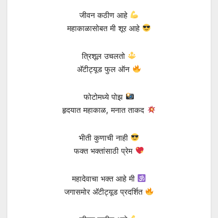
जीवन कठीण आहे
महाकाळासोबत मी शूर आहे
त्रिशूल उचलतो
अ‍ॅटीट्यूड फुल ऑन
फोटोमध्ये पोझ
हृदयात महाकाळ, मनात ताकद
भीती कुणाची नाही
फक्त भक्तांसाठी प्रेम
महादेवाचा भक्त आहे मी
जगासमोर अ‍ॅटीट्यूड प्रदर्शित