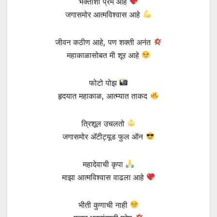
भक्तांशी प्रेम आहे
जगासमोर आत्मविश्वास आहे
जीवन कठीण आहे, पण शक्ती अनंत
महाकाळासोबत मी शूर आहे
फोटो पोझ
हृदयात महाकाळ, आत्म्यात ताकद
त्रिशूल उचलतो
जगासमोर अ‍ॅटीट्यूड फुल ऑन
महादेवाची कृपा
माझा आत्मविश्वास वाढला आहे
भीती कुणाची नाही