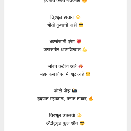
हृदयात फक्त महाकाळ
त्रिशूल हातात
भीती कुणाची नाही
भक्तांसाठी प्रेम
जगासमोर आत्मविश्वास
जीवन कठीण आहे
महाकाळासोबत मी शूर आहे
फोटो पोझ
हृदयात महाकाळ, मनात ताकद
त्रिशूल उचलतो
अ‍ॅटीट्यूड फुल ऑन