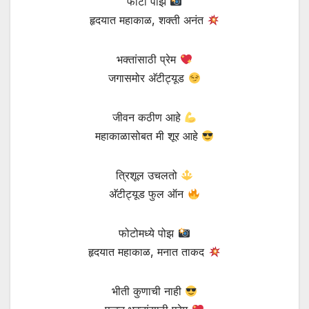
फोटो पोझ
हृदयात महाकाळ, शक्ती अनंत
भक्तांसाठी प्रेम
जगासमोर अ‍ॅटीट्यूड
जीवन कठीण आहे
महाकाळासोबत मी शूर आहे
त्रिशूल उचलतो
अ‍ॅटीट्यूड फुल ऑन
फोटोमध्ये पोझ
हृदयात महाकाळ, मनात ताकद
भीती कुणाची नाही