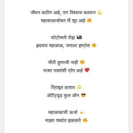
जीवन कठीण आहे, पण विश्वास बलवान
महाकाळासोबत मी शूर आहे
फोटोमध्ये पोझ
हृदयात महाकाळ, जगाला इम्प्रेस
भीती कुणाची नाही
फक्त भक्तांशी प्रेम आहे
त्रिशूल हातात
अ‍ॅटीट्यूड फुल ऑन
महाकाळाची ऊर्जा
माझ्या शब्दांत झळकते