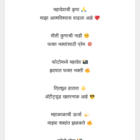
महादेवाची कृपा
माझा आत्मविश्वास वाढला आहे
भीती कुणाची नाही
फक्त भक्तांसाठी प्रेम
फोटोमध्ये महादेव
हृदयात फक्त भक्ती
त्रिशूल हातात
अ‍ॅटीट्यूड खतरनाक आहे
महाकाळाची ऊर्जा
माझ्या शब्दांत झळकते