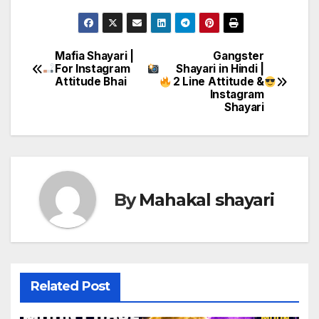
Mafia Shayari |
Gangster
Post
For Instagram
Shayari in Hindi |
Attitude Bhai
2 Line Attitude &
navigation
Instagram
Shayari
By
Mahakal shayari
Related Post