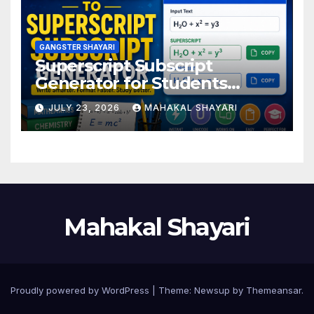
GANGSTER SHAYARI
Superscript Subscript
Generator for Students
Online
JULY 23, 2026
MAHAKAL SHAYARI
Mahakal Shayari
Proudly powered by WordPress
|
Theme:
Newsup
by
Themeansar
.