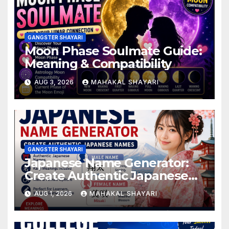
GANGSTER SHAYARI
Moon Phase Soulmate Guide:
Meaning & Compatibility
AUG 3, 2026
MAHAKAL SHAYARI
GANGSTER SHAYARI
Japanese Name Generator:
Create Authentic Japanese
Names
AUG 1, 2026
MAHAKAL SHAYARI