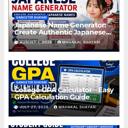
GANGSTER SHAYARI
Japanese Name Generator:
Create Authentic Japanese
Names
AUGUST 1, 2026
MAHAKAL SHAYARI
GANGSTER SHAYARI
College GPA Calculator – Easy
GPA Calculation Guide
JULY 27, 2026
MAHAKAL SHAYARI